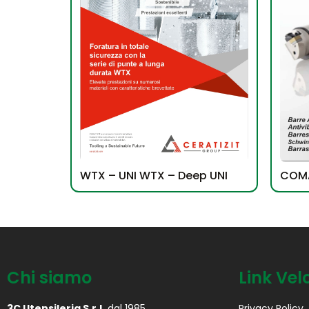
COMA
WTX – UNI WTX – Deep UNI
Chi siamo
Link Vel
3C Utensileria S.r.l.
dal 1985
Privacy Policy