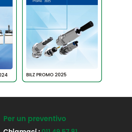
BILZ PROMO 2025
024
Per un preventivo
Chiamaci :
011 49 57 81