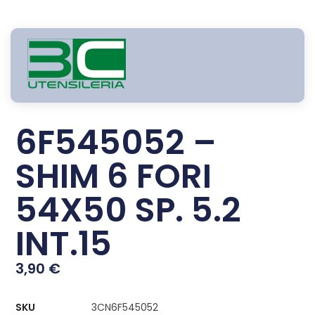
6F545052 –
SHIM 6 FORI
54X50 SP. 5.2
INT.15
3,90
€
SKU
3CN6F545052