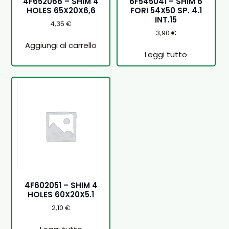
4F652066 – SHIM 4
6F545041 – SHIM 6
HOLES 65X20X6,6
FORI 54X50 SP. 4.1
INT.15
4,35
€
3,90
€
Aggiungi al carrello
Leggi tutto
4F602051 – SHIM 4
HOLES 60X20X5.1
2,10
€