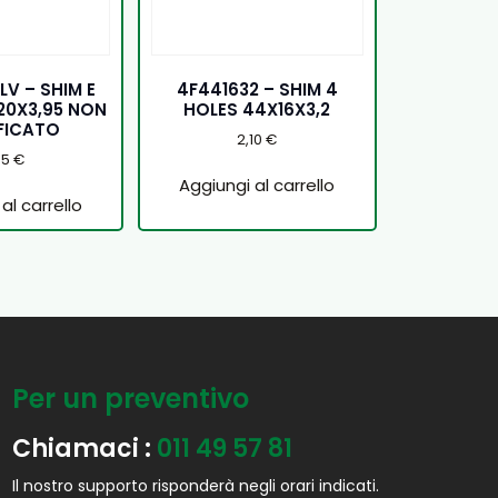
V – SHIM E
4F441632 – SHIM 4
20X3,95 NON
HOLES 44X16X3,2
FICATO
2,10
€
05
€
Aggiungi al carrello
al carrello
Per un preventivo
Chiamaci :
011 49 57 81
Il nostro supporto risponderà negli orari indicati.