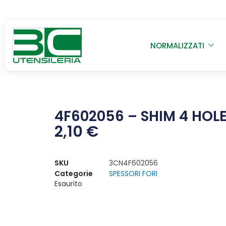
NORMALIZZATI
4F602056 – SHIM 4 HOL
2,10
€
SKU
3CN4F602056
Categorie
SPESSORI FORI
Esaurito