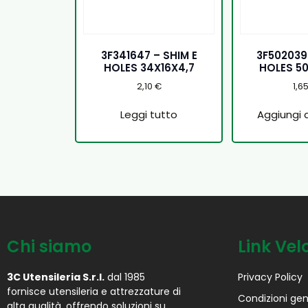
3F341647 – SHIM E
3F502039
HOLES 34X16X4,7
HOLES 5
2,10
€
1,6
Leggi tutto
Aggiungi a
Chi siamo
Link Vel
3C Utensileria S.r.l.
dal 1985
Privacy Policy
fornisce utensileria e attrezzature di
Condizioni gen
alta qualità, offrendo soluzioni su