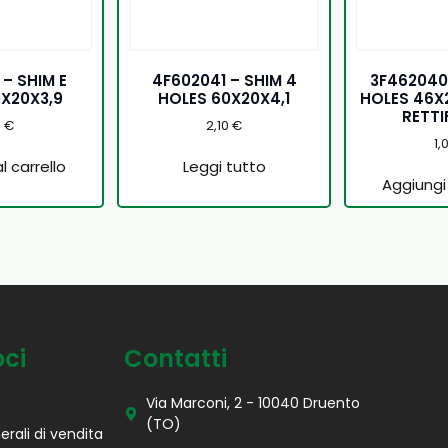
 – SHIM E
4F602041 – SHIM 4
3F462040L
0X20X3,9
HOLES 60X20X4,1
HOLES 46X
RETTI
5
€
2,10
€
1,
l carrello
Leggi tutto
Aggiungi 
oci
Contatti
Via Marconi, 2 - 10040 Druento
(TO)
erali di vendita