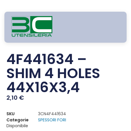
4F441634 –
SHIM 4 HOLES
44X16X3,4
2,10
€
SKU
3CN4F441634
Categorie
SPESSORI FORI
Disponibile