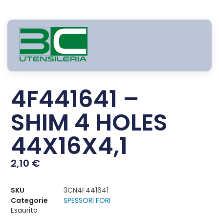
4F441641 –
SHIM 4 HOLES
44X16X4,1
2,10
€
SKU
3CN4F441641
Categorie
SPESSORI FORI
Esaurito