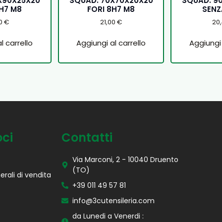
X90X25X20
SQUAD. 70X70X20X20
SQUAD. 9
8H7 M8
FORI 8H7 M8
SENZ
90
€
21,00
€
20
l carrello
Aggiungi al carrello
Aggiungi 
oci
Contatti
Via Marconi, 2 - 10040 Druento
(TO)
erali di vendita
+39 011 49 57 81
info@3cutensileria.com
da Lunedi a Venerdi :