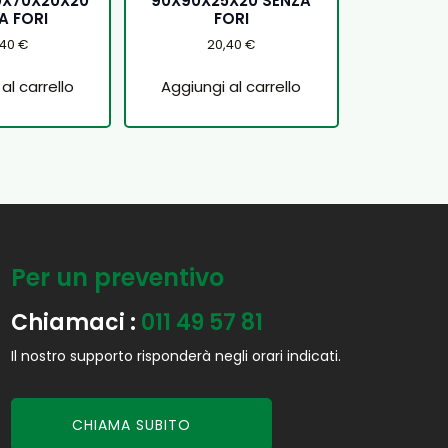
0X70X20X20
90X90X25X20 SENZA
A FORI
FORI
,40
€
20,40
€
al carrello
Aggiungi al carrello
Per un preventivo
Chiamaci :
011 49 57 81
Il nostro supporto risponderà negli orari indicati.
CHIAMA SUBITO