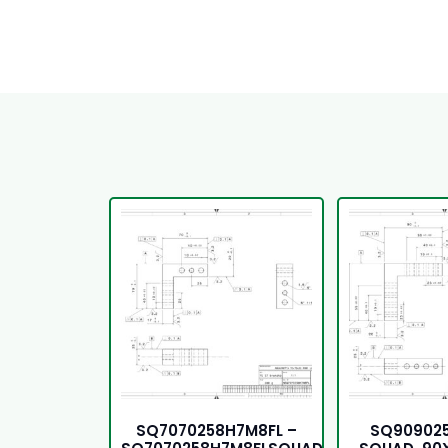
SQ7070258H7M8FL –
SQ90902