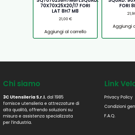
SQ7070258H7M8FLSQUAD.
SQUAD. 90
70X70X25X20/17 FORI
FORI 
LAT 8H7 M8
21,
21,00
€
Aggiungi a
Aggiungi al carrello
Chi siamo
Link Vel
3C Utensileria S.r.l.
dal 1985
Privacy Policy
fornisce utensileria e attrezzature di
Condizioni gen
alta qualità, offrendo soluzioni su
F.A.Q.
misura e assistenza specializzata
per l’industria.