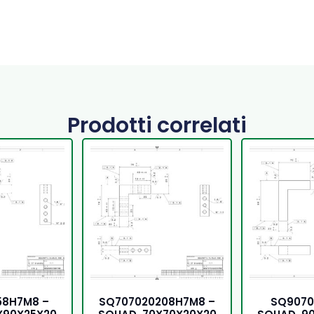
Prodotti correlati
58H7M8 –
SQ707020208H7M8 –
SQ9070