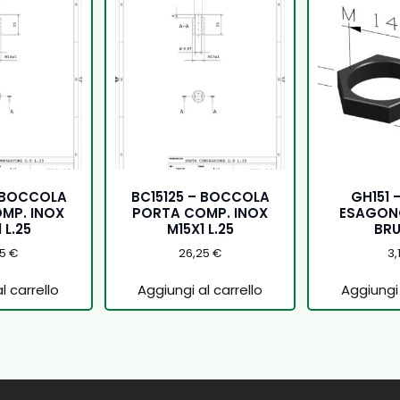
– BOCCOLA
BC15125 – BOCCOLA
GH151 
MP. INOX
PORTA COMP. INOX
ESAGONO
 L.25
M15X1 L.25
BRU
25
€
26,25
€
3,
l carrello
Aggiungi al carrello
Aggiungi 