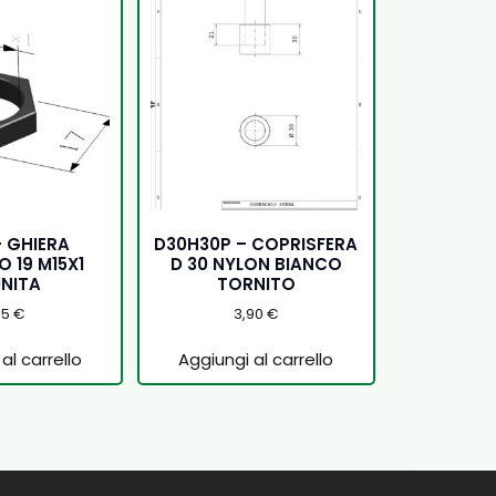
– GHIERA
D30H30P – COPRISFERA
 19 M15X1
D 30 NYLON BIANCO
NITA
TORNITO
15
€
3,90
€
al carrello
Aggiungi al carrello