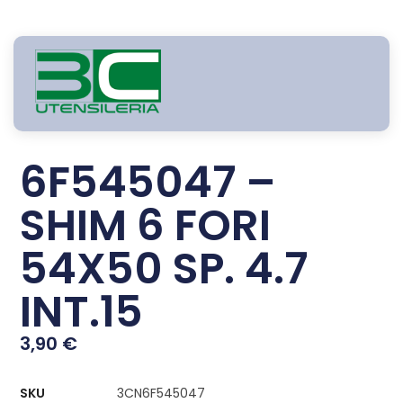
6F545047 –
SHIM 6 FORI
54X50 SP. 4.7
INT.15
3,90
€
SKU
3CN6F545047