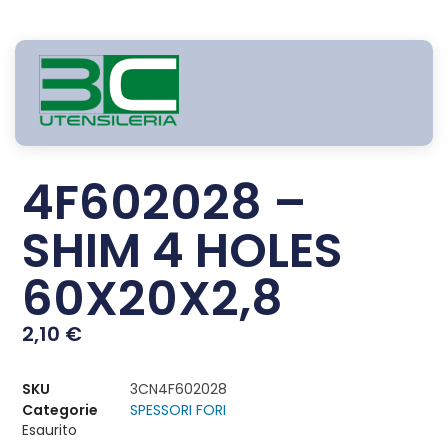
4F602028 –
SHIM 4 HOLES
60X20X2,8
2,10
€
SKU
3CN4F602028
Categorie
SPESSORI FORI
Esaurito