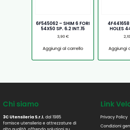
6F545062 – SHIM 6 FORI
4F441658
54X50 SP. 6.2 INT.15
HOLES 4
3,90
€
2,1
Aggiungi al carrello
Aggiungi a
Chi siamo
Link Vel
3C Utensileria S.r.l.
dal 1985
Privacy Policy
fornisce utensileria e attrezzature di
Condizioni gen
alta qualità, offrendo soluzioni su