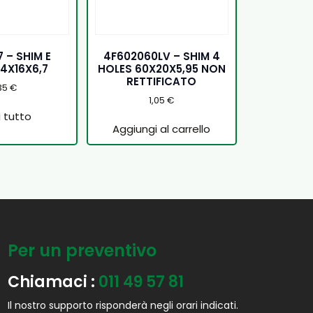
 – SHIM E
4F602060LV – SHIM 4
4X16X6,7
HOLES 60X20X5,95 NON
RETTIFICATO
35
€
1,05
€
 tutto
Aggiungi al carrello
Per un preventivo
Chiamaci :
011 49 57 81
Il nostro supporto risponderà negli orari indicati.