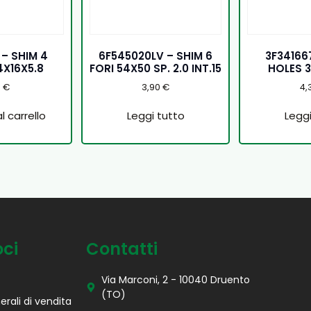
 – SHIM 4
6F545020LV – SHIM 6
3F341667
4X16X5.8
FORI 54X50 SP. 2.0 INT.15
HOLES 3
0
€
3,90
€
4,
l carrello
Leggi tutto
Leggi
oci
Contatti
Via Marconi, 2 - 10040 Druento
(TO)
erali di vendita