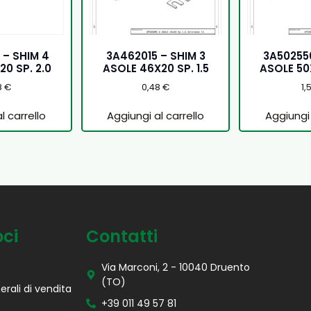
 – SHIM 4
3A462015 – SHIM 3
3A502550
20 SP. 2.0
ASOLE 46X20 SP. 1.5
ASOLE 50X
8
€
0,48
€
1,
l carrello
Aggiungi al carrello
Aggiungi 
oci
Contatti
Via Marconi, 2 - 10040 Druento
(TO)
erali di vendita
+39 011 49 57 81