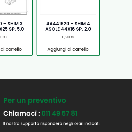
 – SHIM 3
4A441620 – SHIM 4
25 SP. 5.0
ASOLE 44X16 SP. 2.0
50
€
0,90
€
al carrello
Aggiungi al carrello
Per un preventivo
Chiamaci :
011 49 57 81
Il nostro supporto risponderà negli orari indicati.