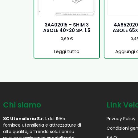
3A402015 – SHIM 3
4A652020
ASOLE 40×20 SP. 1.5
ASOLE 65X
0,69
€
0,4
Leggi tutto
Aggiungi a
Chi siamo
Link Vel
3C Utensileria S.r.l.
dal 1985
Privacy Policy
fornisce utensileria e attrezzature di
Condizioni gen
alta qualità, offrendo soluzioni su
F.A.Q.
misura e assistenza specializzata