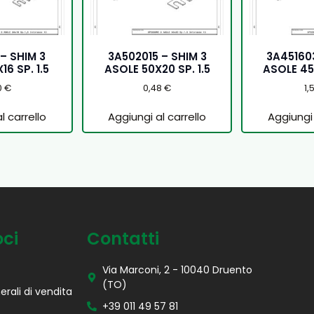
 – SHIM 3
3A502015 – SHIM 3
3A451603
16 SP. 1.5
ASOLE 50X20 SP. 1.5
ASOLE 45X
0
€
0,48
€
1,
l carrello
Aggiungi al carrello
Aggiungi 
oci
Contatti
Via Marconi, 2 - 10040 Druento
(TO)
erali di vendita
+39 011 49 57 81