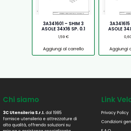
3A341601 – SHIM 3
3A341615
ASOLE 34X16 SP. 0.1
ASOLE 34X
1,59
€
0,6
Aggiungi al carrello
Aggiungi a
Chi siamo
Link Vel
3C Utensileria S.r.l.
dal 1985
Privacy Policy
fornisce utensileria e attrezzature di
Condizioni gen
alta qualità, offrendo soluzioni su
F.A.Q.
misura e assistenza specializzata