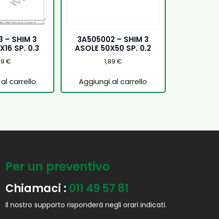
 – SHIM 3
3A505002 – SHIM 3
16 SP. 0.3
ASOLE 50X50 SP. 0.2
59
€
1,89
€
al carrello
Aggiungi al carrello
Per un preventivo
Chiamaci :
011 49 57 81
Il nostro supporto risponderà negli orari indicati.