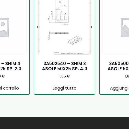
 – SHIM 4
3A502540 – SHIM 3
3A505002
25 SP. 2.0
ASOLE 50X25 SP. 4.0
ASOLE 50X
0
€
1,05
€
1,
l carrello
Leggi tutto
Aggiungi 