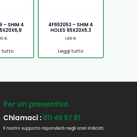
 – SHIM 4
4F652053 – SHIM 4
5X20X6,9
HOLES 65X20X5.3
35
€
1,65
€
 tutto
Leggi tutto
Per un preventivo
Chiamaci :
011 49 57 81
Il nostro supporto risponderà negli orari indicati.