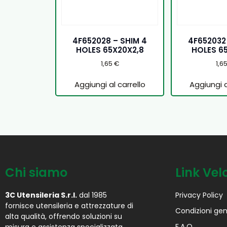
4F652028 – SHIM 4
4F652032
HOLES 65X20X2,8
HOLES 6
1,65
€
1,6
Aggiungi al carrello
Aggiungi a
Chi siamo
Link Vel
3C Utensileria S.r.l.
dal 1985
Privacy Policy
fornisce utensileria e attrezzature di
Condizioni gen
alta qualità, offrendo soluzioni su
F.A.Q.
misura e assistenza specializzata