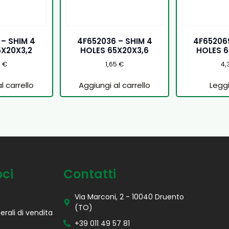
 – SHIM 4
4F652036 – SHIM 4
4F652069
5X20X3,2
HOLES 65X20X3,6
HOLES 6
5
€
1,65
€
4,
l carrello
Aggiungi al carrello
Leggi
oci
Contatti
Via Marconi, 2 - 10040 Druento
(TO)
erali di vendita
+39 011 49 57 81