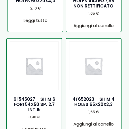
HOLES 60X20X4,0
HOLES 44X16X7,95
NON RETTIFICATO
2,10
€
1,05
€
Leggi tutto
Aggiungi al carrello
6F545027 – SHIM 6
4F652023 – SHIM 4
FORI 54X50 SP. 2.7
HOLES 65X20X2,3
INT.15
1,65
€
3,90
€
Aggiungi al carrello