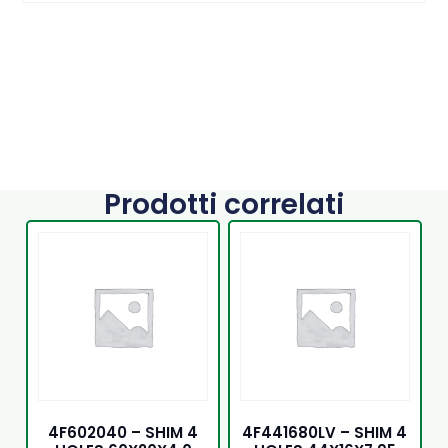
Prodotti correlati
4F602040 – SHIM 4
4F441680LV – SHIM 4