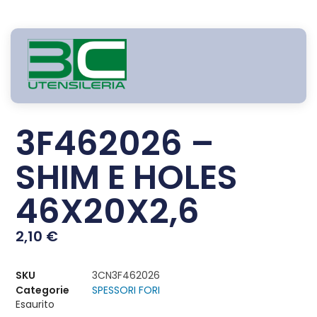
3F462026 –
SHIM E HOLES
46X20X2,6
2,10
€
SKU
3CN3F462026
Categorie
SPESSORI FORI
Esaurito