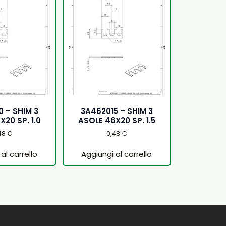
 – SHIM 3
3A462015 – SHIM 3
20 SP. 1.0
ASOLE 46X20 SP. 1.5
48
€
0,48
€
al carrello
Aggiungi al carrello