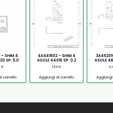
 – SHIM 4
4A441602 – SHIM 4
3A462010
20 SP. 5.0
ASOLE 44X16 SP. 0.2
ASOLE 46X
5
€
1,59
€
0,
l carrello
Aggiungi al carrello
Aggiungi 