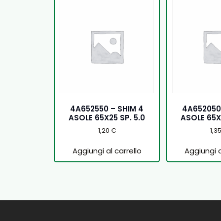
4A652550 – SHIM 4
4A652050
ASOLE 65X25 SP. 5.0
ASOLE 65X
1,20
€
1,3
Aggiungi al carrello
Aggiungi a