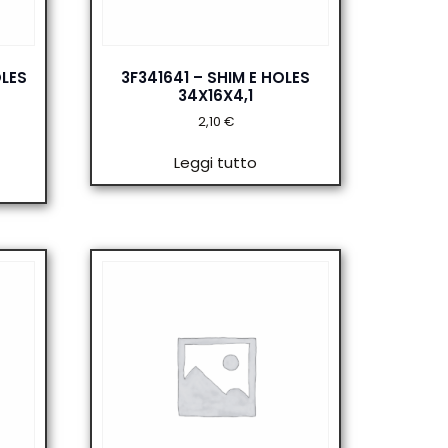
OLES
3F341641 – SHIM E HOLES
34X16X4,1
2,10
€
Leggi tutto