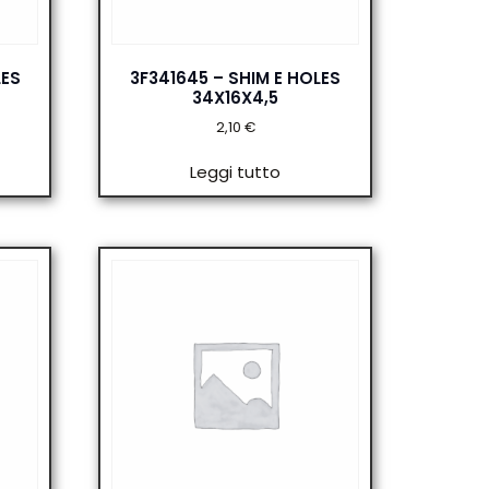
LES
3F341645 – SHIM E HOLES
34X16X4,5
2,10
€
Leggi tutto