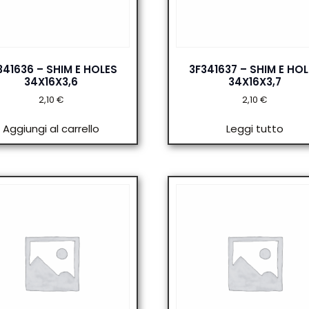
341636 – SHIM E HOLES
3F341637 – SHIM E HOL
34X16X3,6
34X16X3,7
2,10
€
2,10
€
Aggiungi al carrello
Leggi tutto