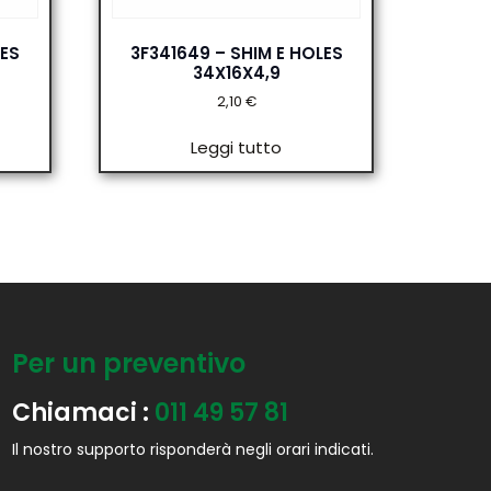
LES
3F341649 – SHIM E HOLES
34X16X4,9
2,10
€
Leggi tutto
Per un preventivo
Chiamaci :
011 49 57 81
Il nostro supporto risponderà negli orari indicati.