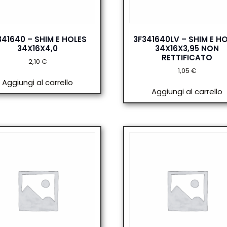
341640 – SHIM E HOLES
3F341640LV – SHIM E H
34X16X4,0
34X16X3,95 NON
RETTIFICATO
2,10
€
1,05
€
Aggiungi al carrello
Aggiungi al carrello