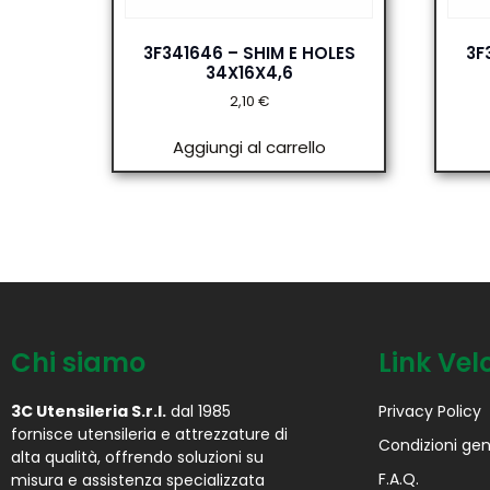
3F341646 – SHIM E HOLES
3F
34X16X4,6
2,10
€
Aggiungi al carrello
Chi siamo
Link Vel
3C Utensileria S.r.l.
dal 1985
Privacy Policy
fornisce utensileria e attrezzature di
Condizioni gen
alta qualità, offrendo soluzioni su
F.A.Q.
misura e assistenza specializzata