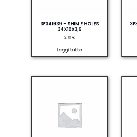
3F341639 – SHIM E HOLES
3F
34X16X3,9
2,10
€
Leggi tutto