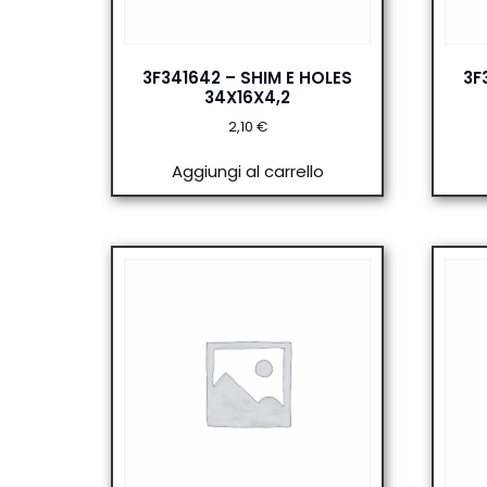
3F341642 – SHIM E HOLES
3F
34X16X4,2
2,10
€
Aggiungi al carrello