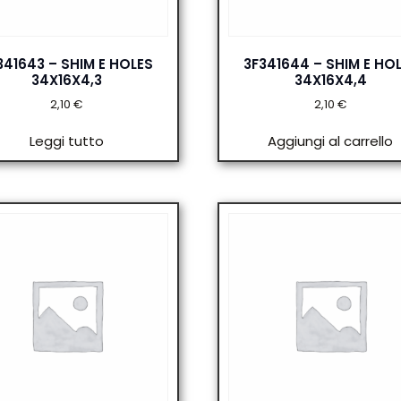
341643 – SHIM E HOLES
3F341644 – SHIM E HO
34X16X4,3
34X16X4,4
2,10
€
2,10
€
Leggi tutto
Aggiungi al carrello