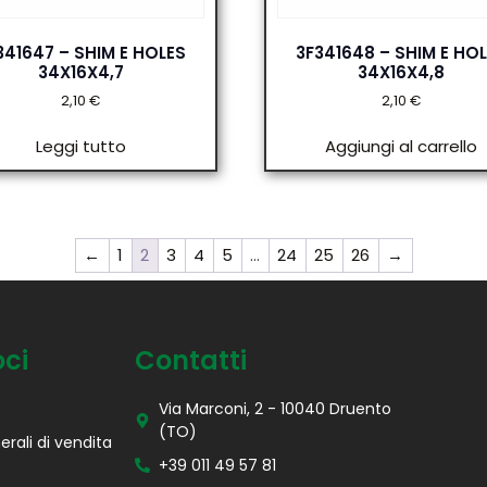
341647 – SHIM E HOLES
3F341648 – SHIM E HO
34X16X4,7
34X16X4,8
2,10
€
2,10
€
Leggi tutto
Aggiungi al carrello
←
1
2
3
4
5
…
24
25
26
→
oci
Contatti
Via Marconi, 2 - 10040 Druento
(TO)
erali di vendita
+39 011 49 57 81